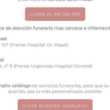
LLAME AL 961 334 938
na de atención funeraria mas cercana a Villamar
eset
 107 (
Frente Hospital Dr. Peset)
al
, nº 9 (Frente Urgencias Hospital General)
plio catálogo
de servicios funerarios, para que l
querido, sea lo más personalizada posible»
VISITE NUESTRO CATÁLOGO