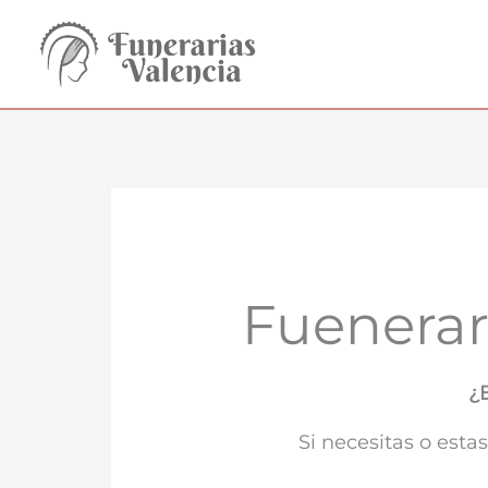
Ir
al
contenido
Fuenerar
¿
Si necesitas o est