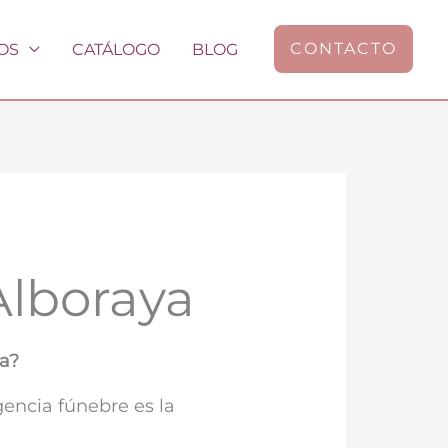
CONTACTO
OS
CATÁLOGO
BLOG
Alboraya
a?
encia fúnebre es la