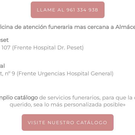
LLAME AL 961 334 938
icina de atención funeraria mas cercana a Almác
eset
 107 (
Frente Hospital Dr. Peset)
al
, nº 9 (Frente Urgencias Hospital General)
plio catálogo
de servicios funerarios, para que l
querido, sea lo más personalizada posible»
VISITE NUESTRO CATÁLOGO