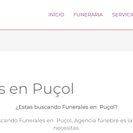
INICIO
FUNERARIA
SERVICI
s en Puçol
¿Estas buscando Funerales en Puçol?
uscando Funerales en Puçol, Agencia fúnebre es l
necesitas.