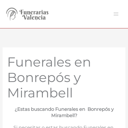
Ir
al
contenido
Funerales en
Bonrepós y
Mirambell
¿Estas buscando Funerales en Bonrepós y
Mirambell?
Si necesitas o estas buscando Funerales en