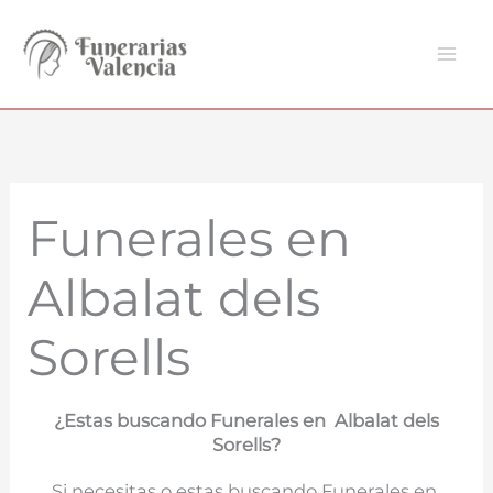
Ir
al
contenido
Funerales en
Albalat dels
Sorells
¿Estas buscando Funerales en Albalat dels
Sorells?
Si necesitas o estas buscando Funerales en