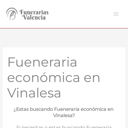
Ir
al
contenido
Fueneraria
económica en
Vinalesa
¿Estas buscando Fueneraria económica en
Vinalesa?
Si necesitas o estas buscando Fueneraria