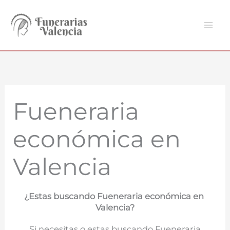
Ir
al
contenido
Fueneraria
económica en
Valencia
¿Estas buscando Fueneraria económica en
Valencia?
Si necesitas o estas buscando Fueneraria